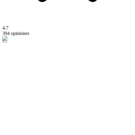
4.7
394 opiniones