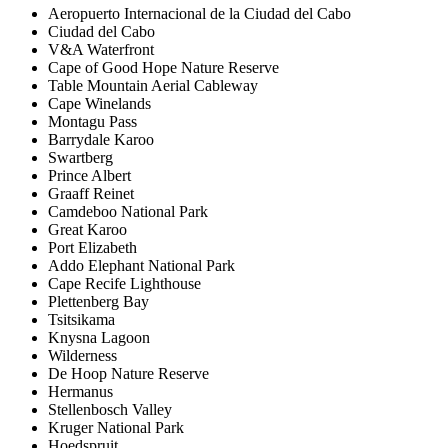
Aeropuerto Internacional de la Ciudad del Cabo
Ciudad del Cabo
V&A Waterfront
Cape of Good Hope Nature Reserve
Table Mountain Aerial Cableway
Cape Winelands
Montagu Pass
Barrydale Karoo
Swartberg
Prince Albert
Graaff Reinet
Camdeboo National Park
Great Karoo
Port Elizabeth
Addo Elephant National Park
Cape Recife Lighthouse
Plettenberg Bay
Tsitsikama
Knysna Lagoon
Wilderness
De Hoop Nature Reserve
Hermanus
Stellenbosch Valley
Kruger National Park
Hoedspruit