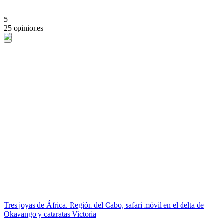
5
25 opiniones
Tres joyas de África. Región del Cabo, safari móvil en el delta de
Okavango y cataratas Victoria