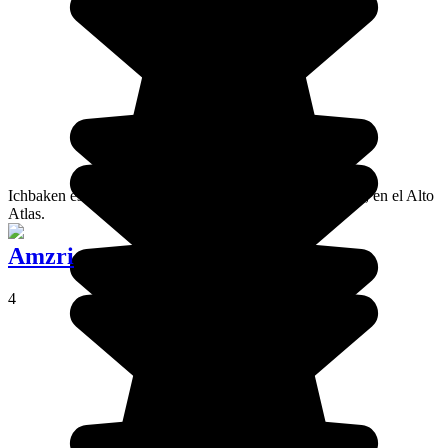
Ichbaken es una aldea ubicada en el macizo del M’Goun, en el Alto
Atlas.
Amzri
4