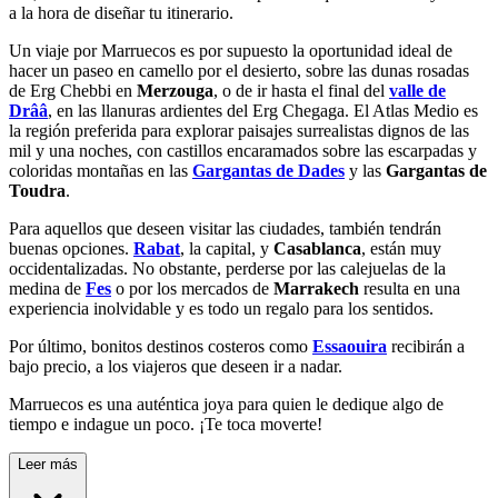
a la hora de diseñar tu itinerario.
Un viaje por Marruecos es por supuesto la oportunidad ideal de
hacer un paseo en camello por el desierto, sobre las dunas rosadas
de Erg Chebbi en
Merzouga
, o de ir hasta el final del
valle de
Drââ
, en las llanuras ardientes del Erg Chegaga. El Atlas Medio es
la región preferida para explorar paisajes surrealistas dignos de
las
mil y una noches
, con castillos encaramados sobre las escarpadas y
coloridas montañas en las
Gargantas de Dades
y las
Gargantas de
Toudra
.
Para aquellos que deseen visitar las ciudades, también tendrán
buenas opciones.
Rabat
, la capital, y
Casablanca
, están muy
occidentalizadas. No obstante, perderse por las calejuelas de la
medina de
Fes
o por los mercados de
Marrakech
resulta en una
experiencia inolvidable y es todo un regalo para los sentidos.
Por último, bonitos destinos costeros como
Essaouira
recibirán a
bajo precio, a los viajeros que deseen ir a nadar.
Marruecos es una auténtica joya para quien le dedique algo de
tiempo e indague un poco. ¡Te toca moverte!
Leer más