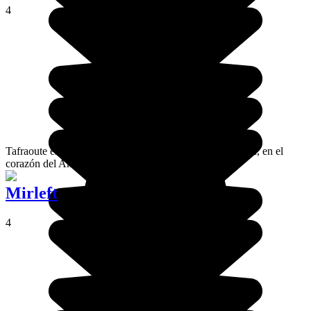
4
Tafraoute es una ciudad enclavada en el valle de Ammeln, en el
corazón del Anti-Atlas.
Mirleft
4