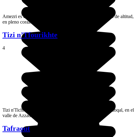
Amezri es un pueblo del Alto Atlas situado a 2250 metros de altitud,
en pleno corazón del macizo del M’Goun.
Tizi n’Tfourikhte
4
Tizi n'Tichka (2 100 metros) es un puerto de altitud del Tubqal, en el
valle de Azzaden en el alto Atlas.
Tafraout