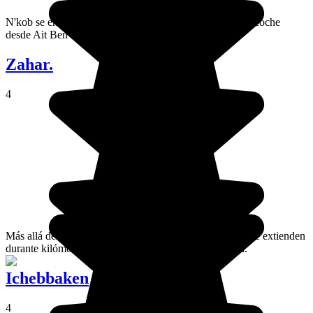
N'kob se encuentra a 30 km de Tazzarine, el trayecto en coche
desde Ait Ben hadu ofrece paisajes grandiosos.
Zahar.
4
Más allá del valle del Drâa, las alta dunas de Erg Zahar se extienden
durante kilómetros en el corazón del desierto marroquí.
Ichebbaken
4