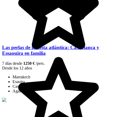
Las perlas de la costa atlántica: Casablanca y
Essaouira en familia
7 días desde
1250 €
/pers.
Desde los 12 años
Marrakech
Esauira
Casablanca
Agafay