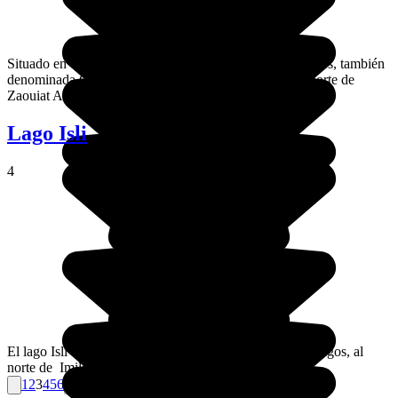
Situado en el Alto Atlas central, la Cathédrale des Rochers, también
denominada Cathédrale de Mastfrane, se encuentra al norte de
Zaouiat Ahansal.
Lago Isli
4
El lago Isli está situado en la región de la meseta de los lagos, al
norte de Imilchil, al lado del djebel Msedrid.
1
2
3
4
5
6