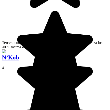
Tercera cumbre de Marruecos, el macizo del M'Goun alcanza los
4071 metros de altitud en el Alto Atlas.
N’Kob
4