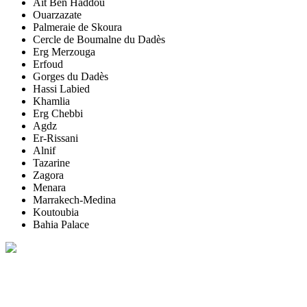
Aït Ben Haddou
Ouarzazate
Palmeraie de Skoura
Cercle de Boumalne du Dadès
Erg Merzouga
Erfoud
Gorges du Dadès
Hassi Labied
Khamlia
Erg Chebbi
Agdz
Er-Rissani
Alnif
Tazarine
Zagora
Menara
Marrakech-Medina
Koutoubia
Bahia Palace