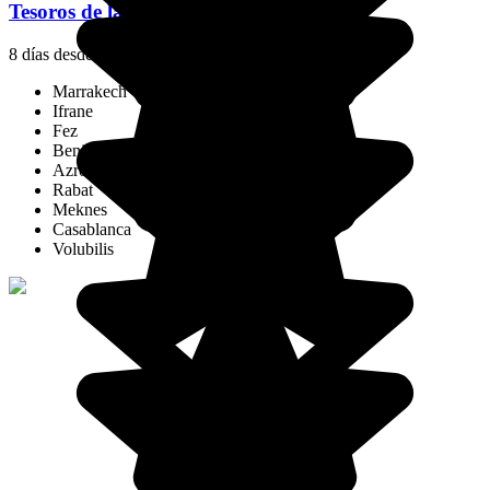
Tesoros de las ciudades imperiales
8 días desde
1180 €
/pers.
Marrakech
Ifrane
Fez
Beni Mellal
Azrou
Rabat
Meknes
Casablanca
Volubilis