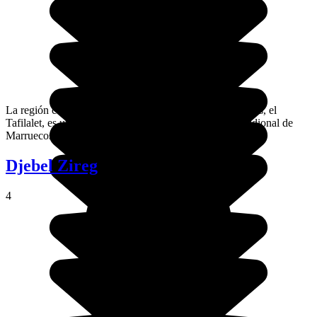
La región comprendida entre los uadis del Ziz y el Rhénis, el
Tafilalet, es un extenso palmeral en la amplia zona meridional de
Marruecos.
Djebel Zireg
4