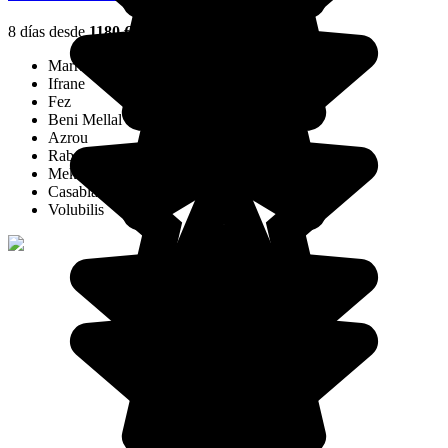
8 días desde
1180 €
/pers.
Marrakech
Ifrane
Fez
Beni Mellal
Azrou
Rabat
Meknes
Casablanca
Volubilis