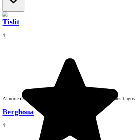
Tislit
4
Al norte de Imilchil, el lago Tislit se sitúa en la meseta de los Lagos.
Berghoua
4