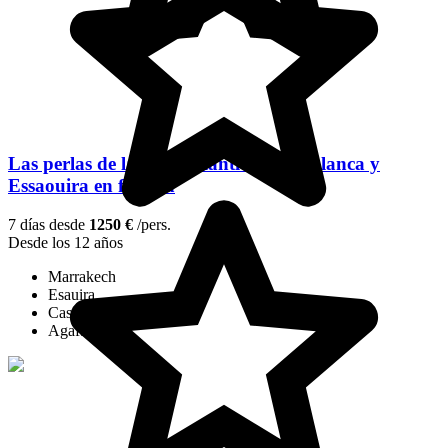
Las perlas de la costa atlántica: Casablanca y
Essaouira en familia
7 días desde
1250 €
/pers.
Desde los 12 años
Marrakech
Esauira
Casablanca
Agafay