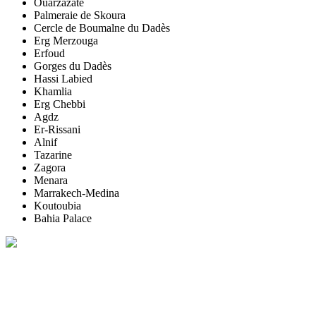
Ouarzazate
Palmeraie de Skoura
Cercle de Boumalne du Dadès
Erg Merzouga
Erfoud
Gorges du Dadès
Hassi Labied
Khamlia
Erg Chebbi
Agdz
Er-Rissani
Alnif
Tazarine
Zagora
Menara
Marrakech-Medina
Koutoubia
Bahia Palace