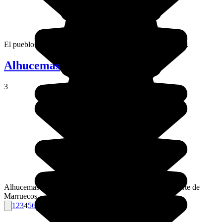
El pueblo de Setti Fatma marca el final del valle de Ourika.
Alhucemas
3
Alhucemas es un puerto muy importante en la costa al norte de
Marruecos.
1
2
3
4
5
6