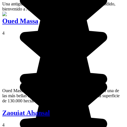
Una antigua casba (o medina), en mitad de un valle espléndido,
bienvenido a Assaka.
Oued Massa
4
Oued Massa se encuentra a 65 km de Agadir y cuenta con una de
las más bellas reservas naturales de Marruecos, con una superficie
de 130.000 hectáreas.
Zaouiat Ahansal
4