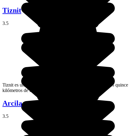
Tiznit
3.5
Tiznit es una pequeña ciudad del sur de Marruecos, a unos quince
kilómetros de la costa atlántica.
Arcila
3.5