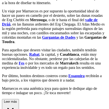
a la hora de diseñar tu itinerario.
Un viaje por Marruecos es por supuesto la oportunidad ideal de
hacer un paseo en camello por el desierto, sobre las dunas rosadas
de Erg Chebbi en
Merzouga
, o de ir hasta el final del
valle de
Drââ
, en las llanuras ardientes del Erg Chegaga. El Atlas Medio es
la región preferida para explorar paisajes surrealistas dignos de
las
mil y una noches
, con castillos encaramados sobre las escarpadas y
coloridas montañas en las
Gargantas de Dades
y las
Gargantas de
Toudra
.
Para aquellos que deseen visitar las ciudades, también tendrán
buenas opciones.
Rabat
, la capital, y
Casablanca
, están muy
occidentalizadas. No obstante, perderse por las calejuelas de la
medina de
Fes
o por los mercados de
Marrakech
resulta en una
experiencia inolvidable y es todo un regalo para los sentidos.
Por último, bonitos destinos costeros como
Essaouira
recibirán a
bajo precio, a los viajeros que deseen ir a nadar.
Marruecos es una auténtica joya para quien le dedique algo de
tiempo e indague un poco. ¡Te toca moverte!
Leer más