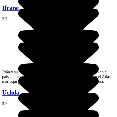
Ifrane
3.7
Ifrán y su arquitectura europea kitschparecen una anomalía en el
paisaje marroquí, sin embargo, la ciudad es buena base en el Atlas
marroquí y un excelente destino para los deportes de invierno.
Uchda
3.7