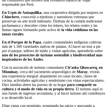
las costumbres que definen una verdadera manera de viajar
responsable por Perú.
En
Urpis de Antaquillka
, una cooperativa dirigida por mujeres en
Chinchero
, conocerás a tejedoras y narradoras veteranas que
preservan un arte textil milenario. Disfruta de la comida tradicional
pachamanca y descubre cómo los telares, los relatos orales y las
llamas siguen formando parte activa de
la vida cotidiana
en las
zonas rurales
.
En el
Parque de la Papa
, cuatro comunidades indígenas cultivan
más de 1.300 variedades nativas de patatas. Al hacer un tour a pie
por el parque, talleres de tejido y visitas agrícolas, aprenderás sobre
uno de los proyectos de turismo sostenible y biodiversidad más
inspiradores de los Andes
.
Con la asociación de turismo comunitario
Ch’aska Qhawareq, en
Misminay
,
cerca del yacimiento arqueológico de
Moray
, vivirás
una experiencia integral: alojamiento en casas locales, clases de
cocina, actividades agrícolas y senderismo con vistas espectaculares.
Diez familias abren las puertas de su hogar
para compartir su
cultura y el modo de vida en su propia tierra
. El turismo aquí es
una fuente de ingresos secundaria, y al hacer turismo ahí contribuyes
a su desarrollo local.
Elige viajar con propósito, respetando las raíces y apoyando a