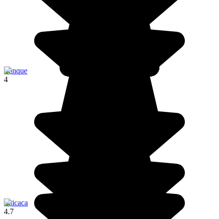
Yanque
4
Titicaca
4.7