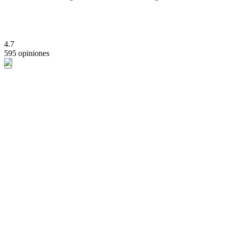
4.7
595 opiniones