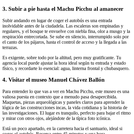
3. Subir a pie hasta el Machu Picchu al amanecer
Subir andando en lugar de coger el autobús es una entrada
inolvidable antes de la ciudadela. Las escaleras son empinadas y
regulares, y el bosque te envuelve con niebla fina, olor a musgo y la
respiración entrecortada. Se sube en silencio, interrumpido solo por
el canto de los pájaros, hasta el control de acceso y la llegada a las
terrazas.
Es exigente, sobre todo por la altitud, pero muy gratificante. Tu
agencia local puede ajustar la hora ideal según tu entrada y estado
físico, y recordarte lo esencial: agua, linterna frontal y chubasquero.
4. Visitar el museo Manuel Chávez Ballón
Para entender lo que vas a ver en Machu Picchu, este museo es una
valiosa puesta en contexto que a menudo pasa desapercibida.
Maquetas, piezas arqueológicas y paneles claros para aprender la
lógica de las construcciones incas, la vida cotidiana y la historia de
las investigaciones. El lugar es tranquilo, perfecto para bajar el ritmo
y mirar con otros ojos, alejándote de la típica foto icónica.
Está un poco apartado, en la carretera hacia el santuario, ideal si
coges el autobús. Reserva entre 45 minutos y una hora,