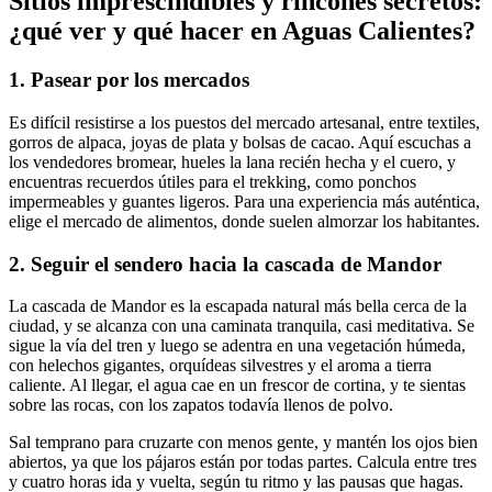
Sitios imprescindibles y rincones secretos:
¿qué ver y qué hacer en Aguas Calientes?
1. Pasear por los mercados
Es difícil resistirse a los puestos del mercado artesanal, entre textiles,
gorros de alpaca, joyas de plata y bolsas de cacao. Aquí escuchas a
los vendedores bromear, hueles la lana recién hecha y el cuero, y
encuentras recuerdos útiles para el trekking, como ponchos
impermeables y guantes ligeros. Para una experiencia más auténtica,
elige el mercado de alimentos, donde suelen almorzar los habitantes.
2. Seguir el sendero hacia la cascada de Mandor
La cascada de Mandor es la escapada natural más bella cerca de la
ciudad, y se alcanza con una caminata tranquila, casi meditativa. Se
sigue la vía del tren y luego se adentra en una vegetación húmeda,
con helechos gigantes, orquídeas silvestres y el aroma a tierra
caliente. Al llegar, el agua cae en un frescor de cortina, y te sientas
sobre las rocas, con los zapatos todavía llenos de polvo.
Sal temprano para cruzarte con menos gente, y mantén los ojos bien
abiertos, ya que los pájaros están por todas partes. Calcula entre tres
y cuatro horas ida y vuelta, según tu ritmo y las pausas que hagas.