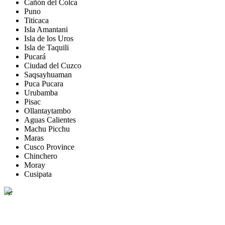
Cañón del Colca
Puno
Titicaca
Isla Amantani
Isla de los Uros
Isla de Taquili
Pucará
Ciudad del Cuzco
Saqsayhuaman
Puca Pucara
Urubamba
Pisac
Ollantaytambo
Aguas Calientes
Machu Picchu
Maras
Cusco Province
Chinchero
Moray
Cusipata