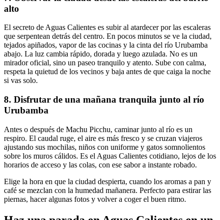
alto
El secreto de Aguas Calientes es subir al atardecer por las escaleras
que serpentean detrás del centro. En pocos minutos se ve la ciudad,
tejados apiñados, vapor de las cocinas y la cinta del río Urubamba
abajo. La luz cambia rápido, dorada y luego azulada. No es un
mirador oficial, sino un paseo tranquilo y atento. Sube con calma,
respeta la quietud de los vecinos y baja antes de que caiga la noche
si vas solo.
8. Disfrutar de una mañana tranquila junto al río
Urubamba
Antes o después de Machu Picchu, caminar junto al río es un
respiro. El caudal ruge, el aire es más fresco y se cruzan viajeros
ajustando sus mochilas, niños con uniforme y gatos somnolientos
sobre los muros cálidos. Es el Aguas Calientes cotidiano, lejos de los
horarios de acceso y las colas, con ese sabor a instante robado.
Elige la hora en que la ciudad despierta, cuando los aromas a pan y
café se mezclan con la humedad mañanera. Perfecto para estirar las
piernas, hacer algunas fotos y volver a coger el buen ritmo.
Haz una parada en Aguas Calientes en un