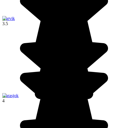
Narvik
3.5
Karasjok
4