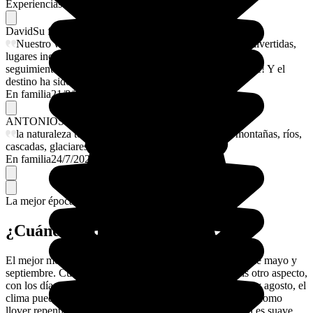
Experiencias memorables
Favoritos de nuestros viajeros
David
Su flechazo
Nuestro viaje en familia ha sido perfecto, actividades divertidas,
lugares increíbles, todo perfectamente organizado, con un
seguimiento personalizado de 10, muy muy recomendable! Y el
destino ha sido espectacular
En familia
21/8/2025
ANTONIO
Su flechazo
la naturaleza te abraza en cada momento, fiordos, montañas, ríos,
cascadas, glaciares. junto con pueblos magicos
En familia
24/7/2025
La mejor época para ir.
¿Cuándo viajar a Noruega?
El mejor momento para ir a Noruega es entre los meses de mayo y
septiembre. Cuando llega mayo, la primavera da al país otro aspecto,
con los días más largos y los paisajes en flor. Entre junio y agosto, el
clima puede ser un poco impredecible: puede hacer calor como
llover repentinamente. Entre mayo y septiembre el clima es suave,