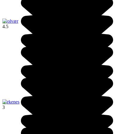
Svolvær
4.5
Kirkenes
3