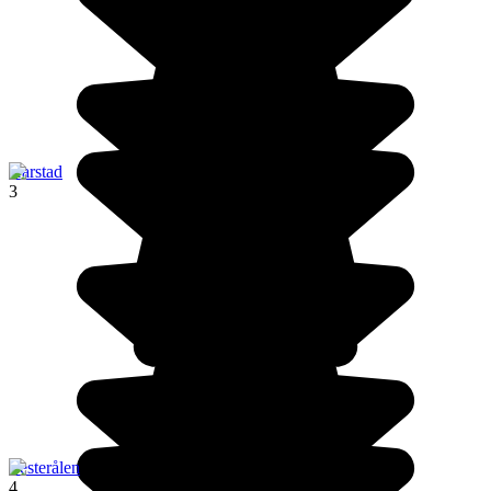
Harstad
3
Vesterålen
4