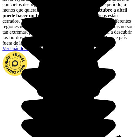
con cielos despejados. Es mejor que escojas pues este período, a
menos que quieras esquiar o visitar Laponia. De
octubre a abril
puede hacer un frío glacial
y muchos sitios turísticos están
cerrados. Ten en cuenta las diferencias de clima entre las diferentes
regiones de Noruega: por ejemplo, en el sur, las temperaturas no son
tan extremas, por lo que podemos ir allí todo el año. Sal a descubrir
los fiordos, las fantásticas islas y las auroras boreales de este país
fuera de lo común.
Ver cuándo viajar