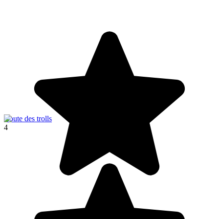
Route des trolls
4