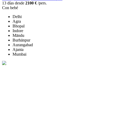
13 días desde
2100 €
/pers.
Con bebé
Delhi
Agra
Bhopal
Indore
Māndu
Burhānpur
Aurangabad
Ajanta
Mumbai