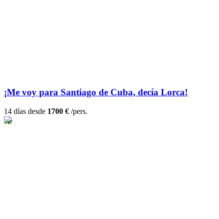
¡Me voy para Santiago de Cuba, decía Lorca!
14 días desde
1700 €
/pers.