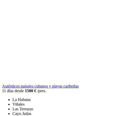
Auténticos paisajes cubanos y playas caribeñas
11 días desde
1500 €
/pers.
La Habana
Viñales
Las Terrazas
Cayo Jutías