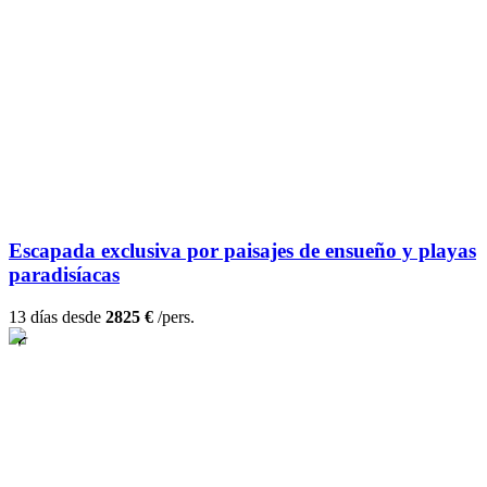
Escapada exclusiva por paisajes de ensueño y playas
paradisíacas
13 días desde
2825 €
/pers.