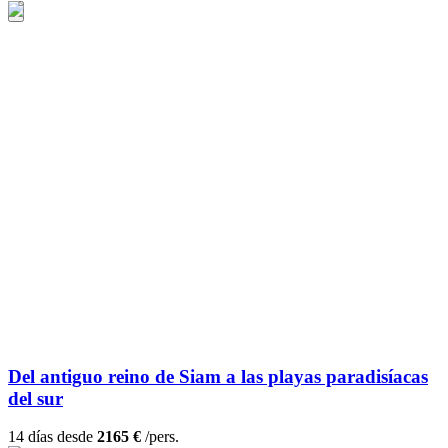
Del antiguo reino de Siam a las playas paradisíacas
del sur
14 días desde
2165 €
/pers.