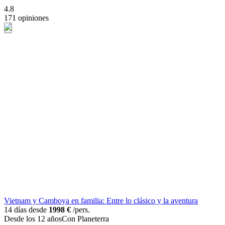
4.8
171 opiniones
Vietnam y Camboya en familia: Entre lo clásico y la aventura
14 días desde
1998 €
/pers.
Desde los 12 años
Con Planeterra