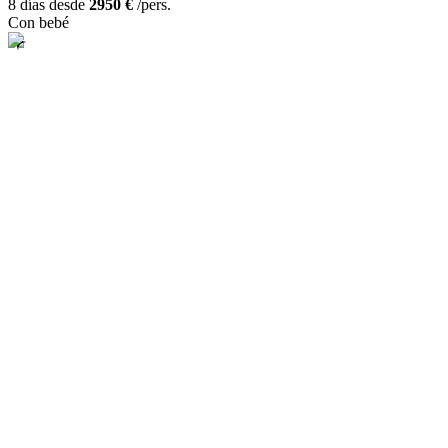
8 días desde
2950 €
/pers.
Con bebé